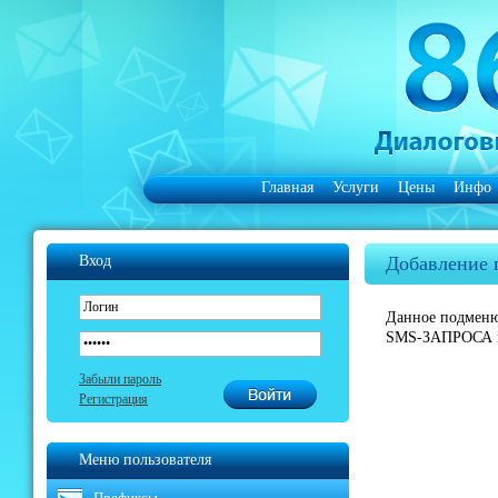
Главная
Услуги
Цены
Инфо
Вход
Добавление 
Данное подменю
SMS-ЗАПРОСА к
Забыли пароль
Регистрация
Меню пользователя
Префиксы