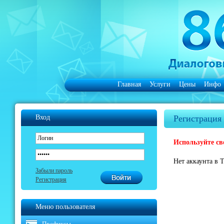
Главная
Услуги
Цены
Инфо
Вход
Регистрация
Используйте св
Нет аккаунта в
Забыли пароль
Регистрация
Меню пользователя
Префиксы